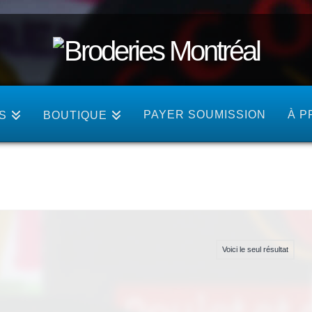
PAYER SOUMISSION
À P
S
BOUTIQUE
Voici le seul résultat